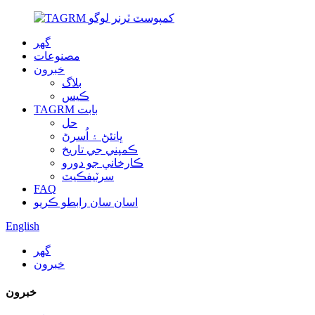
گهر
مصنوعات
خبرون
بلاگ
ڪيس
TAGRM بابت
حل
ڀانئڻ ۽ اُسرڻ
ڪمپني جي تاريخ
ڪارخاني جو دورو
سرٽيفڪيٽ
FAQ
اسان سان رابطو ڪريو
English
گهر
خبرون
خبرون