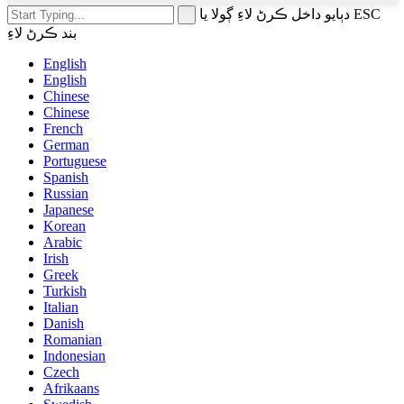
دٻايو داخل ڪرڻ لاءِ ڳولا يا ESC
بند ڪرڻ لاءِ
English
English
Chinese
Chinese
French
German
Portuguese
Spanish
Russian
Japanese
Korean
Arabic
Irish
Greek
Turkish
Italian
Danish
Romanian
Indonesian
Czech
Afrikaans