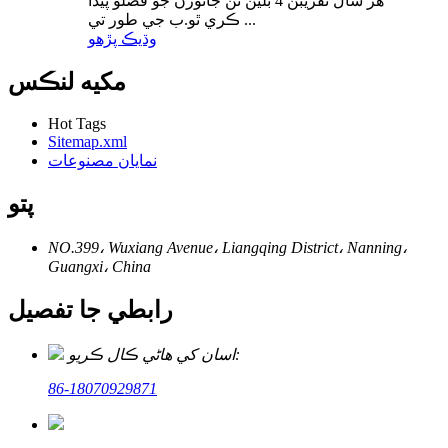
هر سال تقريبن 4 بلين ٽن جانورن جو فضلو پيدا
ڪري ٿو.ب جي طور تي ...
وڌيڪ پڙهو
مکيه لنڪس
Hot Tags
Sitemap.xml
نمايان مصنوعات
پتو
NO.399، Wuxiang Avenue، Liangqing District، Nanning،
Guangxi، China
رابطي جا تفصيل
اسان کي هاڻي ڪال ڪريو:
86-18070929871