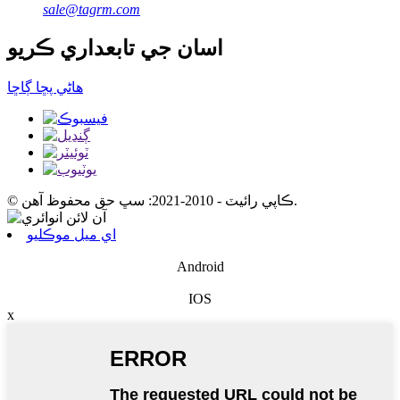
sale@tagrm.com
اسان جي تابعداري ڪريو
ھاڻي پڇا ڳاڇا
© ڪاپي رائيٽ - 2010-2021: سڀ حق محفوظ آهن.
اي ميل موڪليو
Android
IOS
x