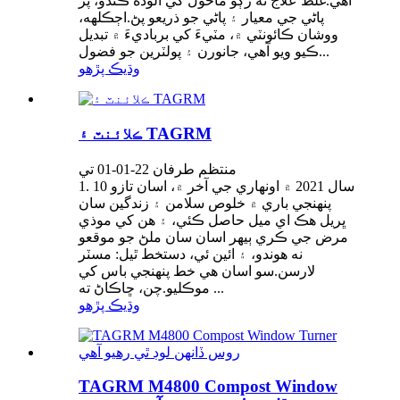
آهي.غلط علاج نه رڳو ماحول کي آلوده ڪندو، پر
پاڻي جي معيار ۽ پاڻي جو ذريعو پڻ.اڄڪلهه،
ووشان ڪائونٽي ۾، مٽيءَ کي برباديءَ ۾ تبديل
ڪيو ويو آهي، جانورن ۽ پولٽرين جو فضول...
وڌيڪ پڙهو
ڪلائنٽ ۽ TAGRM
منتظم طرفان 22-01-01 تي
1. 10 سال 2021 ۾ اونهاري جي آخر ۾، اسان تازو
پنهنجي باري ۾ خلوص سلامن ۽ زندگين سان
ڀريل هڪ اي ميل حاصل ڪئي، ۽ هن کي موذي
مرض جي ڪري ٻيهر اسان سان ملڻ جو موقعو
نه هوندو، ۽ ائين ئي، دستخط ٿيل: مسٽر
لارسن.سو اسان هي خط پنهنجي باس کي
موڪليو.چن، ڇاڪاڻ ته ...
وڌيڪ پڙهو
TAGRM M4800 Compost Window