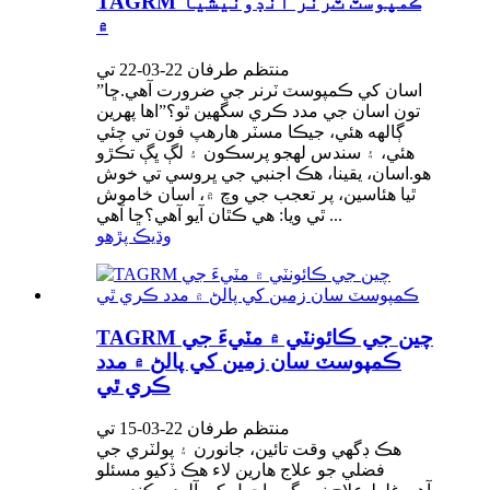
TAGRM ڪمپوسٽ ٽرنر انڊونيشيا
۾
منتظم طرفان 22-03-22 تي
”اسان کي ڪمپوسٽ ٽرنر جي ضرورت آهي.ڇا
تون اسان جي مدد ڪري سگھين ٿو؟”اها پهرين
ڳالهه هئي، جيڪا مسٽر هارهپ فون تي چئي
هئي، ۽ سندس لهجو پرسڪون ۽ لڳ ڀڳ تڪڙو
هو.اسان، يقينا، هڪ اجنبي جي ڀروسي تي خوش
ٿيا هئاسين، پر تعجب جي وچ ۾، اسان خاموش
ٿي ويا: هي ڪٿان آيو آهي؟ڇا آھي ...
وڌيڪ پڙهو
TAGRM چين جي ڪائونٽي ۾ مٽيءَ جي
ڪمپوسٽ سان زمين کي پالڻ ۾ مدد
ڪري ٿي
منتظم طرفان 22-03-15 تي
هڪ ڊگهي وقت تائين، جانورن ۽ پولٽري جي
فضلي جو علاج هارين لاء هڪ ڏکيو مسئلو