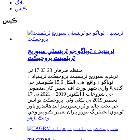
بلاگ
ڪيس
ڪيس
ٽرينڊيڊ ۽ ٽوباگو جو ٽرينسٽي سيوريج
ٽريٽمينٽ پروجيڪٽ
منتظم طرفان 23-03-17 تي
ٽرينڊيڊ سيوريج ٽريٽمينٽ پروجيڪٽ ٽرينيڊاڊ ۽
ٽوباگو ۾ واقع آهي، اٽڪل 15.6 ڪلوميٽر جي
گاديءَ واري شهر پورٽ آف اسپين کان.منصوبي
جي شروعات 1 آڪٽوبر 2019 ۽ 2021 تي 17
ڊسمبر 2019 تي ڪئي وئي. پروجيڪٽ يو ايس
جي تحت چائنا واٽر ريسورسز اينڊ هائيڊرو پاور
ٽوليوي انجنيئرنگ بيورو پاران تعمير ڪيو پيو وڃي.
وڌيڪ پڙهو