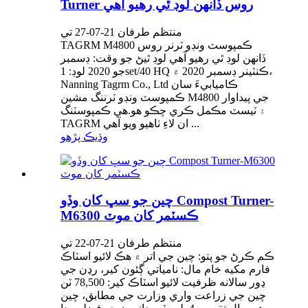
Turner روس ڏانهن لوڊ ٿي رهيو آهي
منتظم طرفان 21-07-27 تي
TAGRM M4800 ڪمپوسٽ ونڊو ٽرنر روس
ڏانهن لوڊ ٿي رهيو آهي لوڊ ٿيڻ جو وقت: ڊسمبر
جو 2020 لوڊ: 1set/40 HQ ڪنٽينر ڊسمبر 2020 ۾،
Nanning Tagrm Co., Ltd ڪاميابيءَ سان
ڪمپوسٽ ونڊو ٽرننگ مشين M4800 جي پيداوار
۽ ٽيسٽ مڪمل ڪري چڪو هو.هي ڪمپوسٽنگ
TAGRM ان لاءِ ٺاهيو ويو آهي ...
وڌيڪ پڙهو
چين جو سڀ کان وڏو Compost Turner-
M6300 ڪسٽمر کان موٽ
منتظم طرفان 21-07-22 تي
ڪم ڪرڻ جو پتو: چين جي اتر ۾ هڪ لائيو اسٽاڪ
فارم مکيه خام مال: نامياتي ڳئون کير، رڍن جي
ڍور سالانه ظرفيت لائيو اسٽاڪ کير: 78,500 ٽن
چين جي زراعت واري وزارت جي مطابق، چين